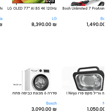
LG OLED 77" AI B5 4K 120Hz
Bosh Unlimited 7 ProAnim
 אבק נטען אדום
OLED77B56LA טלוויזיה
ומשקא
Ninja
LG
B
חכמה
.00
₪
8,390.00
₪
1,490.0
רי בית
כלי עבודה וצבע
 ומרפסת
כלי עבודה
י חשמל
ספריי צבע
נינג'ה גריל מקס פרו I Ninja
סדרה 6 מכונת כביסה פתח
Grill MAX
קדמי 9ק"ג מקסימום 1200
ן ותחזוקה
Bosch
סל"ד
 ואבזור הבית
3,090.00
₪
1,050.0