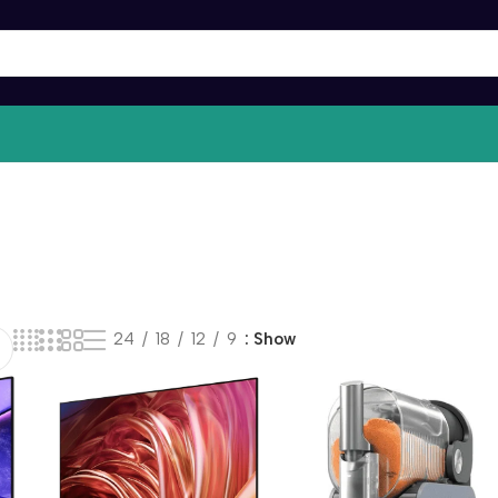
24
18
12
9
Show