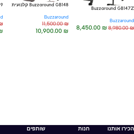
Buzzaround GB148 קלנועית
49
Buzzaround GB147Z
קלנועית
nd
Buzzaround
Buzzaround
₪
11,500.00
₪
8,450.00
₪
8,980.00
₪
₪
10,900.00
₪
-5%
-6%
אביזרי בית
כלי עבודה וצבע
גינה ומרפסת
כלי עבודה
מוצרי חשמל
ספריי צבע
ניקיון ותחזוקה
הכירו אותנו
חנות
שותפים
עיצוב ואבזור הבית