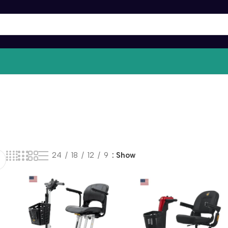
24
18
12
9
Show