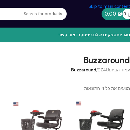
Skip to main content
0.00
₪
0
גריות
ספקים שלנו
גיפטקרד
צור קשר
Buzzaround
עמוד הבית
/
EZ4U
/
Buzzaround
מציגים את כל ⁦4⁩ התוצאות