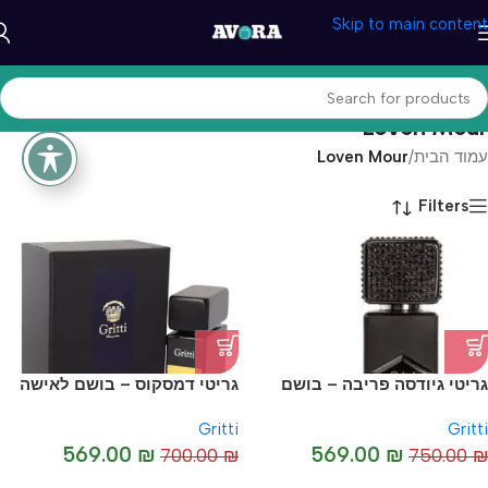
Skip to main content
Loven Mour
עמוד הבית
/
Loven Mour
Filters
גריטי גיודסה פריבה – בושם
גריטי דמסקוס – בושם לאישה
יוניסקס מקורי I Gritti Giudecca
מקורי I Gritti Damascus
Gritti
Gritti
Prive
569.00
₪
569.00
₪
700.00
₪
750.00
₪
-19%