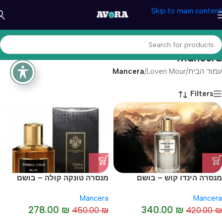
Skip to main content
Mancera
עמוד הבית
/
Loven Mour
/
Mancera
Filters
מנסרה הינדו קוש – בושם
מנסרה טונקה קולה – בושם
יוניסקס מקורי I Hindu Kush
יוניסקס או דה פרפיום I
Mancera
Mancera
Mancera Tonka Cola
-19%
278.00
₪
340.00
₪
450.00
₪
420.00
₪