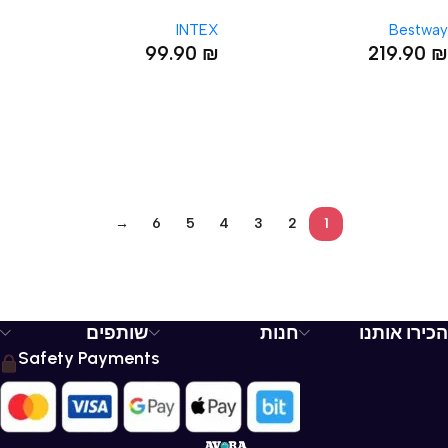
54009 BESTWAY מידות
INTEX מידות 166X25X100
INTEX
Bestway
3.5X1.83X56
99.90
₪
219.90
₪
→
6
5
4
3
2
1
הכירו אותנו
חנות
שותפים
Safety Payments