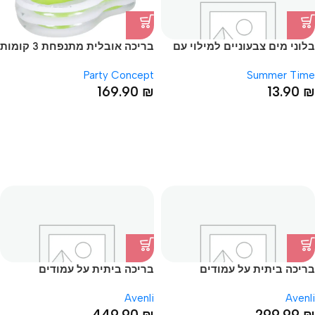
בלוני מים צבעוניים למילוי עם
בריכה אובלית מתנפחת 3 קומות
קשית 111 יח’
47*140*240
Party Concept
Summer Time
169.90
₪
13.90
₪
בריכה ביתית על עמודים
בריכה ביתית על עמודים
42*179*258
42*159*228
Avenli
Avenli
449.90
₪
299.99
₪