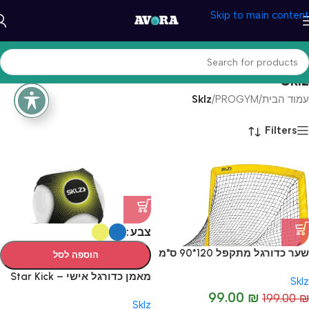
Skip to main content
Sklz
עמוד הבית
/
PROGYM
/
Sklz
Filters
צבע
שער כדורגל מתקפל 120*90 ס"מ
הוספה לסל
– YOUTH SOCCER NET
מאמן כדורגל אישי – Star Kick
Sklz
-50%
99.00
₪
199.00
₪
HOT
Sklz
HOT