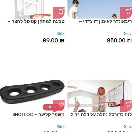
ריבאונדר לאימון דו צדדי –
טבעת למתקן קט סל לחצר –
PRO MINI HOOP SYSTEM RIM
QUICKSTER® SOCCER
Sklz
Sklz
TRAINER
89.00
₪
850.00
₪
SOLD OUT
לוח כדורסל נתלה על דלת גדול
משפר קליעה – SHOTLOC
– PRO MINI HOOP XL
Sklz
Sklz