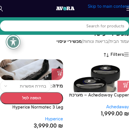
Skip to main content
מכשירי עיסוי
עמוד הבית
/
בריאות ונוחות
/
מכשירי עיסוי
Filters
מידה
Achedaway Cupper – מערכת
הוספה לסל
חכמה לטיפול בכוסות רוח ועיסוי
Achedaway
עמוק (זוג)
Hyperice Normatec 3 Leg
1,999.00
₪
System מערכת שרוולי רגליים
Hyperice
3,999.00
₪