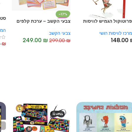
-17%
סט 6 פוסטרים
וקול הגמיש לוויסות
צבעי הקשב – ערכת קלפים
HOT
 ד"ר יעל שרון ושלי
טיפולית משחקית
המרכז ל
לוויסות רגשי
צבעי הקשב
רן
249.00
₪
148.
299.00
₪
0.00
₪
-10%
HOT