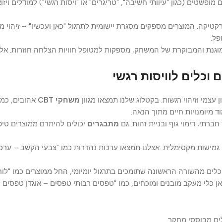
שטים (כגון "עיוותי חשיבה", "טריגרים" או "ויסות רגשי") למודלים ויזוא
טמון במיקוד בפרקטיקה. המוצרים מספקים מסגרת יישומית לתרגול "כאן ועכשיו" – זיהו
ת והמבוקרת של המשחק, מספקות למטופל חוויות הצלחה חוזרות. אלו בו
 וזיהוי רגשות. בקטלוג שלנו תמצאו מגוון
משחקי CBT
אהובים, כמו המש
ומנויות חיים מתוך הנאה.
 דימוי גוף ובניית זהות. גם
מתבגרים
יכולים להיתרם ממוצרים טיפוליי
ות מקסימלית. אצלנו תמצאו ערכות נהדרות כמו "צבעי הקשב – ערכת קלפי
ם מהשורה הראשונה שתומכים בתרגול יומיומי, החל ממוצרים כמו "לוח רג
 מעקב מובנים ומוכחים, כמו "טפסים רבותי טפסים – אוגדן טפסים למטפל
מבוססי מחקר.