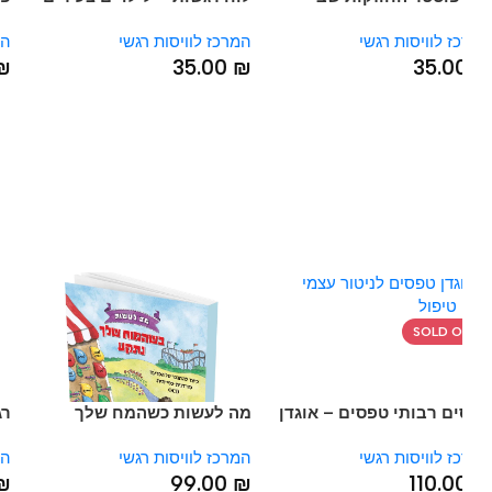
בגודל 43*60 ס”מ
הכלי 
 לוויסות רגשי
המרכז לוויסות רגשי
המרכז 
גודל 43*60
00
₪
35.00
₪
35.0
SOLD 
ם רבותי טפסים – אוגדן
מה לעשות כשהמח שלך
רגשות
ים למטפל
נתקע
הראשו
 לוויסות רגשי
המרכז לוויסות רגשי
המרכז 
00
₪
99.00
₪
110.