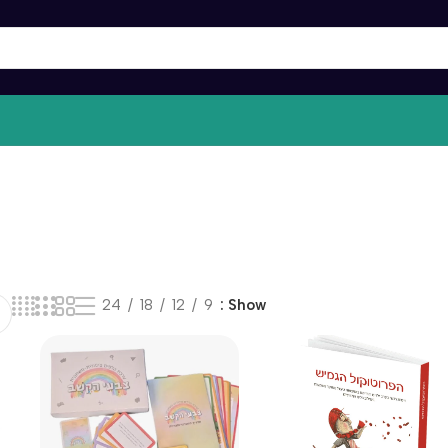
24
18
12
9
Show