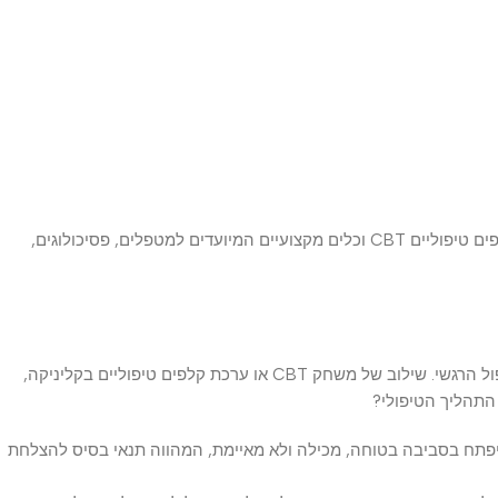
ברוכים הבאים לקטגוריה המקיפה ביותר של מוצרי CBT (טיפול קוגניטיבי התנהגותי) בישראל. אצלנו ב-Avora תמצאו מבחר ענק של משחקים, קלפים טיפוליים CBT וכלים מקצועיים המיועדים למטפלים, פסיכולוגים,
מוצרים אלו מבוססים על עקרונות הטיפול הקוגניטיבי-התנהגותי (CBT) – אחת הגישות המובילות והמבוססות-מחקרית בעולם הפסיכולוגיה והטיפול הרגשי. שילוב של משחק CBT או ערכת קלפים טיפוליים בקליניקה,
ליך הטיפולי?
 בסביבה בטוחה, מכילה ולא מאיימת, המהווה תנאי בסיס להצלחת