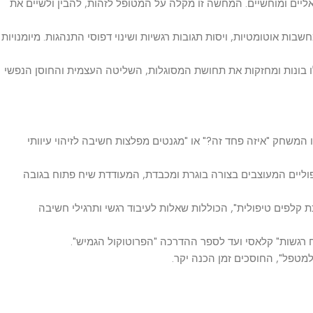
ליים ומוחשיים. המחשה זו מקלה על המטופל לזהות, להבין ולשיים את
י מחשבות אוטומטיות, ויסות תגובות רגשיות ושינוי דפוסי התנהגות. מיומנויות
נות ומחזקות את תחושת המסוגלות, השליטה העצמית והחוסן הנפשי
חק "איזה פחד זה?" או "מגנטים מפלצות חשיבה לזיהוי עיוותי
ם המעוצבים בצורה בוגרת ומכבדת, המעודדת שיח פתוח בגובה
ם טיפולית", הכוללות שאלות לעיבוד רגשי ותרגילי חשיבה
שות" קלאסי ועד לספר ההדרכה "הפרוטוקול הגמיש".
", החוסכים זמן הכנה יקר.