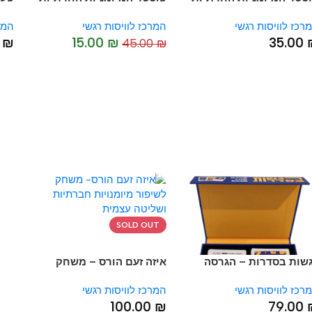
החיוני לכל הורה ומחנך
(XL) – הכלי החיוני לכל הורה
לוויסות רגשי
המרכז לוויסות רגשי
המרכז ל
ומחנך
.00
₪
15.00
₪
35.
45.00
₪
-67%
SOLD OUT
 בסדרות – הגרסה
איזה זעם הורס – משחק
נה
לשיפור מיומנויות חברתיות
לוויסות רגשי
המרכז לוויסות רגשי
ושליטה עצמית
100.00
₪
79.