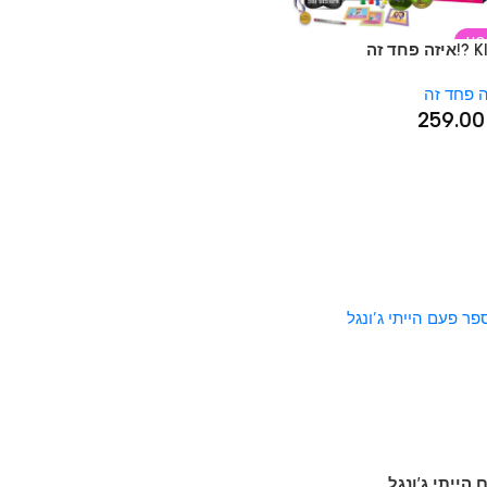
ד זה
259
תי ג’ונגל