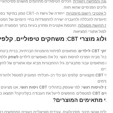
ה והמחשה ויזואלית
: הכלים הטיפוליים מתרגמים מושגים פסיכולוגיים מופ
יכים הפנימיים שהוא חווה.
 אקטיבי ויישום מיומנויות
: ייחודה של גישת ה-CBT 
מיועדות להכללה ולהעברה ישירה להתמודדות בחיי היומיום של המטופל.
ת תחושת מסוגלות
: התנסות אקטיבית ופתרון בעיות בתוך המסגרת המוגנ
למול אתגרי המציאות.
CBT: משחקים טיפוליים, קלפים וכלים לוויסות רגשי
 לילדים:
מותאמים לפיתוח מיומנויות חברתיות, בניית ביטחון עצמי
ה" מבית המרכז לוויסות רגשי. כל אלו מאפשרים לילדים
לשחק
וללמוד מי
 מותאמים עבור מתבגרים: גיל ההתבגרות מביא עמו אתגרים של לחץ חברתי,
ים.
CB
מקצועיים: קלפים הם כלי רב-תכליתי המעניק למטפל ולהורה גמיש
מים.
 לוויסות רגשי:
למי שעוסק בתהליכי
CBT ויסות רגשי
, אנו מציעים כלי
 CBT
למטפלים: מחפשים לייעל את העבודה בקליניקה? תמצאו כאן כלי
 מתאימים המוצרים?
ים ואנשי חינוך: פסיכולוגים, עובדים סוציאליים ויועצים המחפשים כלים 