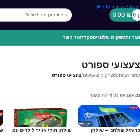
Skip to main content
0.00
₪
0
גריות
ספקים שלנו
גיפטקרד
צור קשר
צעצועי ספורט
עמוד הבית
/
משחקים וצעצעים
/
צעצועי ספורט
מציגים את כל ⁦4⁩ התוצאות
כדורגל שולחני – שולחן
שולחן הוקי אוויר לילדים עם
שו
כדורגל לילדים 12 שחקנים –
אוויר פריים
רג