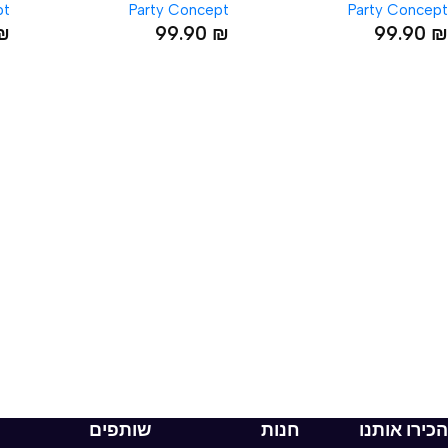
pt
Party Concept
Party Concept
ידיות אחיזה שאינן מחליקות
₪
99.90
₪
99.90
₪
אביזרי בית
כלי עבודה וצבע
גינה ומרפסת
כלי עבודה
מוצרי חשמל
ספריי צבע
ניקיון ותחזוקה
הכירו אותנו
חנות
שותפים
עיצוב ואבזור הבית