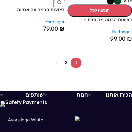
צבע
רצועות הרמה עם אחיזה
הוספה לסל
משופרת – HARBINGER BIG
רצועות הרמה מרופדת –
Harbinger
GRIP LIFTING STRAPS
PADDED COTTON LIFTING
79.00
₪
Harbinger
STRAPS
99.00
₪
→
2
1
הכירו אותנו
חנות
שותפים
Safety Payments