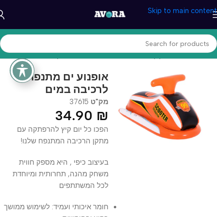
Skip to main content
עמוד הבית
/
מוצרי קיץ
/
אביזרי שחייה
/
מתנפחים ומשחקים לבריכה
אופנוע ים מתנפח
לרכיבה במים
מק"ט
37615
34.90
₪
הפכו כל יום קיץ להרפתקה עם
מתקן הרכיבה המתנפח שלנו!
בעיצוב כיפי , היא מספק חווית
משחק מהנה, תחרותית ומיוחדת
לכל המשתתפים
חומר איכותי ועמיד: לשימוש ממושך