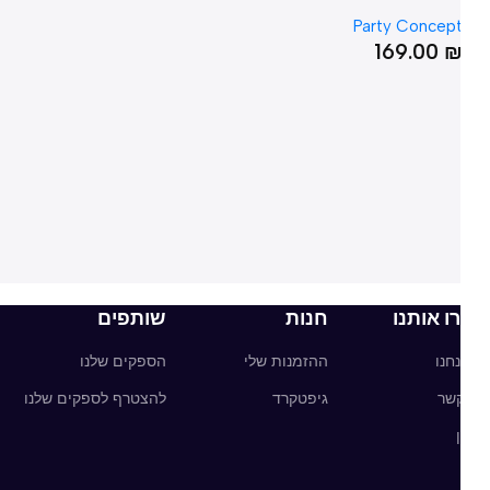
Party Concep
169.00
ו אותנו
חנות
שותפים
חנו
ההזמנות שלי
הספקים שלנו
קשר
גיפטקרד
להצטרף לספקים שלנו