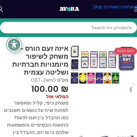
Skip to main content
עמוד הבית
/
טיפול והתפתחות
/
CBT מוצרי
איזה זעם הורס –
SOLD OUT
משחק לשיפור
מיומנויות חברתיות
ושליטה עצמית
מק"ט
CBT-ZamG
100.00
₪
המלאי אזל
משחק כיפי, קליל ומאפשר
לפתוח שיח על נושאים חשובים
כמו ההבדל בין זעם לכעס?
הרגשות הבסיסיים והמשמעות
שלהם ביום יום, ההבדל בין