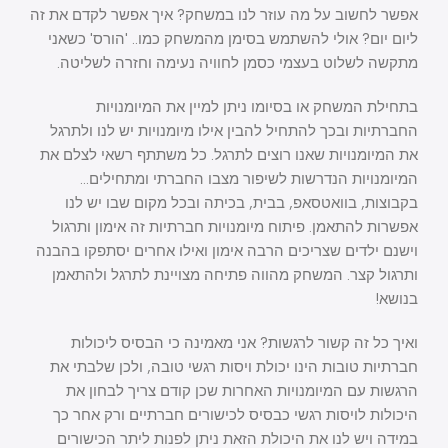
אפשר לחשוב על מה עוזר לנו במשחק? איך אפשר לקדם את זה
ליום יום? אולי להשתמש בסימן מהמשחק כמו.. 'הורס' כשאני
מתקשה לשלוט בעצמי כסמן לחוויה נעימה וחזרה לשליטה.
בתחילת המשחק או בסיומו ניתן למיין את המיומנויות
החברתיות ובכך להתחיל להבין אילו מיומנויות יש לנו ולתרגל
את המיומנויות שאנו רוצים לתרגל. כל משתתף רשאי לצלם את
המיומנויות הנדרשות לשיפור מצבו החברתי ומתחילים…
בקבוצות, בוואטסאפ, בבית, בכיתה ובכל מקום שבו יש לנו
אפשרות להתאמן. פיתוח מיומנויות חברתיות זה אימון ותרגול
וישנם ילדים שצריכים הרבה אימון ואילו אחרים יסתפקו בהבנה
ותרגול קצר. המשחק מהווה פתיחה מצויינת לתרגל ולהתאמן
בנושא!
ואיך כל זה קשור לרגשות? אני מאמינה כי הבסיס ליכולות
חברתיות טובות הינו יכולת ויסות רגשי טובה, ולכן שלבתי את
הרגשות עם המיומנויות האחרות שכן קודם צריך לבחון את
היכולות לויסות רגשי כבסיס לכישורים חברתיים ורק אחר כך
במידה ויש לנו את היכולת הזאת ניתן לפנות ליתר הכישורים