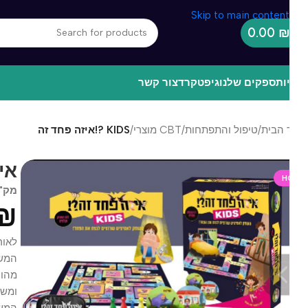
Skip to main content
0.00
ות
ספקים שלנו
גיפטקרד
צור קשר
 הבית
/
טיפול והתפתחות
/
CBT מוצרי
/
KIDS ?!איזה פחד זה
KIDS ?!
H
מק"ט
R2
0
₪
לאור הביק
המשחק מ
מהו פחד,
ומשחק.
המשחק 