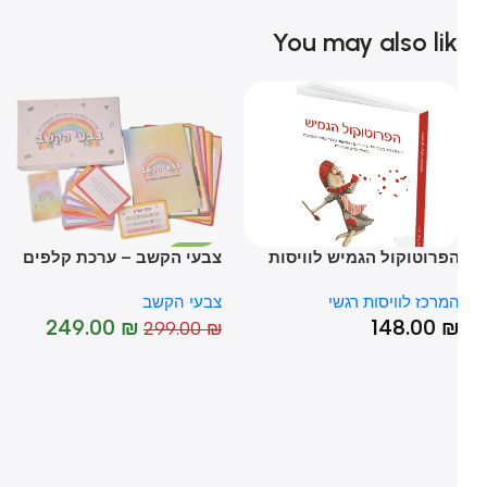
You may also li
פרוטוקול הגמיש לוויסות
צבעי הקשב – ערכת קלפים
לו
-17%
גשי – ד"ר יעל שרון ושלי
טיפולית משחקית
HOT
מרכז לוויסות רגשי
צבעי הקשב
המ
אנטקרן
₪
249.00
₪
148.00
299.00
₪