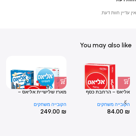
אין עדיין חוות דעת.
You may also like
אליאס – הרחבת כסף
מארז שלישיית אליאס –
בי
אוריגינל | ישראל | פמילי
הקובייה משחקים
הקובייה משחקים
הק
₪
249.00
₪
84.00
₪
HOT