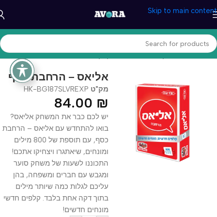
Skip to main content
עמוד הבית
/
משחקים וצעצעים
/
משחקי קופסא
אליאס – הרחבת כסף
מק"ט
HK-BG187SLVREXP
84.00
₪
יש לכם כבר את המשחק אליאס?
בואו להתחדש עם אליאס – הרחבת
כסף, עם תוספת של 800 מילים
ומונחים, שיאתגרו ויצחיקו אתכם!
התכוננו לשעות של משחק סוער
ומגבש עם חברים ומשפחה, בהן
עליכם לגלות כמה שיותר מילים
בתוך דקה אחת בלבד. קלפים חדשי
מונחים חדשים!