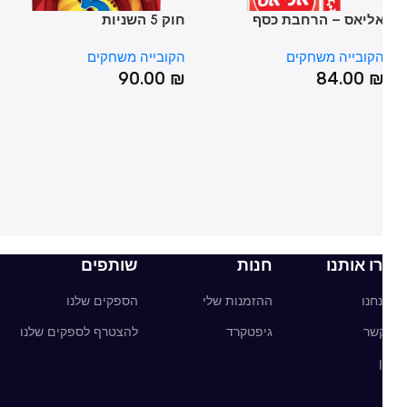
ליאס – הרחבת כסף
חוק 5 השניות
טי
קובייה משחקים
הקובייה משחקים
הק
₪
90.00
₪
84.00
ו אותנו
חנות
שותפים
חנו
ההזמנות שלי
הספקים שלנו
קשר
גיפטקרד
להצטרף לספקים שלנו