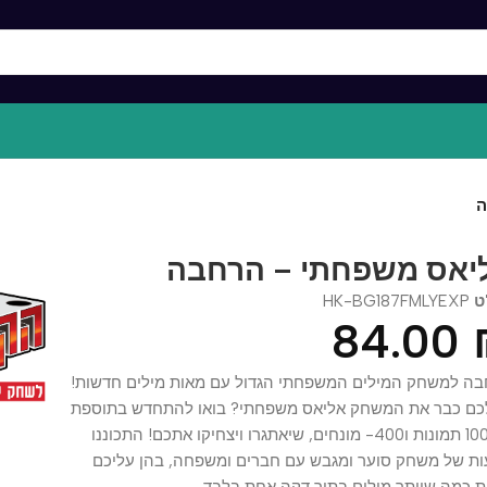
ס משפחתי – הרחבה
HK-BG187FMLYE
84.0
משחק המילים המשפחתי הגדול עם מאות מילים חדשות!
כבר את המשחק אליאס משפחתי? בואו להתחדש בתוספת
של 100 תמונות ו400- מונחים, שיאתגרו ויצחיקו אתכם! התכוננו
ל משחק סוער ומגבש עם חברים ומשפחה, בהן עליכם
ה שיותר מילים בתוך דקה אחת בלבד.