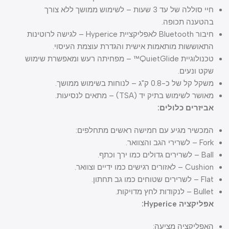
חיי סוללה של עד 3 שעות – לשימוש ממושך ללא צורך
בהטענה תכופה.
חיבור Bluetooth לאפליקציית Hyperice – לגישה לרוטינות
התאוששות מותאמות אישית והגדרת עוצמת העיסוי.
טכנולוגיית QuietGlide™ – מפחיתה רעש ומאפשרת שימוש
שקט ונעים.
משקל קל של כ-0.8 ק"ג – לנוחות בשימוש ממושך.
מאושר לשימוש בתיק יד (TSA) – מתאים לנסיעות.
אביזרים כלולים:
המכשיר מגיע עם חמישה ראשים מתחלפים:
Fork – לשרירי הגב והצוואר.
Ball – לשרירים גדולים כמו ירך וכתף.
Cushion – לאזורים רגישים כמו ידיים וצוואר.
Flat – לשרירים שטוחים כמו גב תחתון.
Bullet – לנקודות לחץ מדויקות.
אפליקציה Hyperice:
האפליקציה מציעה: