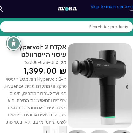
Skip to main content
עמוד הבית
/
בריאות ונוחות
/
מכשירי עיסוי
Hypervolt 2 אקדח
עיסוי הייפרוולט
מק"ט
53200-038-01
1,399.00
₪
ה-Hypervolt 2 הוא מכשיר עיסוי
פרקציוני מתקדם מבית Hyperice,
המיועד לשחרור מתחים, חימום
שרירים והתאוששות מהירה. הוא
משלב עיצוב ארגונומי, טכנולוגיה
שקטה וביצועים גבוהים, ומתאים
לשימוש יומיומי בבית או בנסיעות.
+
-