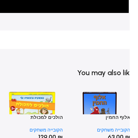
You may also li
לוף החמין
הולכים למכולת
טי
קובייה משחקים
הקובייה משחקים
הק
₪
129.00
₪
63.00