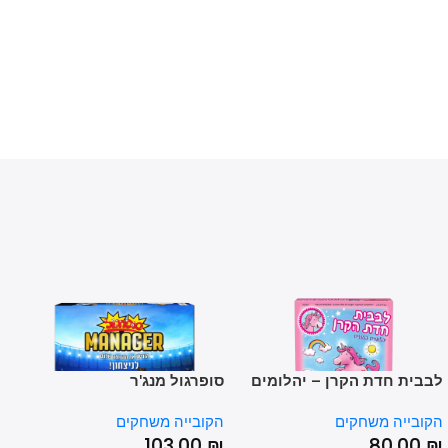
ית חדת הקרן – יהלומים
סופרגול מנג'ר
קשק
נים
בייה משחקים
הקובייה משחקים
הקובי
00
₪
103.00
₪
80.0