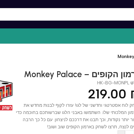
ופים – Monkey Palace
HK-BG-MON
219.0
 אסטרטגי וחדשני של לגו! עזרו לקוף לבנות מחדש את
המלכותי שלו. השתמשו באבני הלגו שברשותכם בחוכמה כדי
תר נקודות, וכך תבנו את דרככם לניצחון. עם כל כך הרבה
צח, תרצו לשחק בארמון הקופים שוב ושוב!