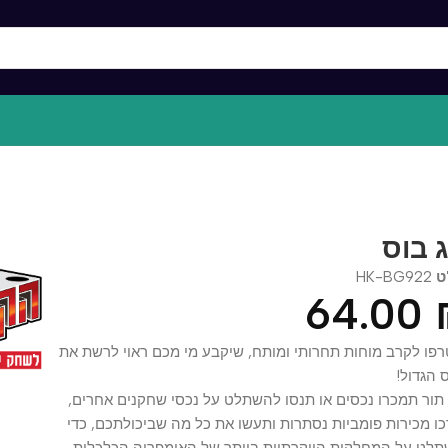
בוס
HK-BG9
64.0
קרב מוחות תחרותי ומותח, שיקבע מי מכם ראוי לרשת את
ול!
תמכרו נכסים או תנסו להשתלט על נכסי שחקנים אחרים,
ירות פומביות נסתרות ותעשו את כל מה שביכולתכם, כדי
על המחלקות היוקרתיות ביותר של האימפריה הכלכלית,