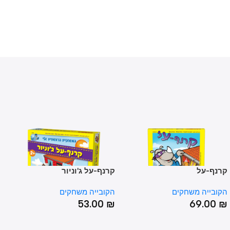
ף-על
קרנף-על ג'וניור
תפוס
בייה משחקים
הקובייה משחקים
הקובי
00
₪
53.00
₪
69.0