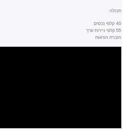
תכולה:
40 קלפי נכסים
55 קלפי ניירות ערך
חוברת הוראות