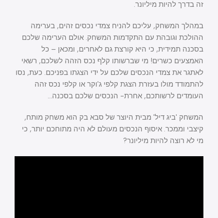
זה בדרך להיות מיליונר.
במהלך המשחק, עליכם להניח צמדי נכסים זהים, בערימה
ההולכת וגובהת עם התקדמות המשחק. אולם הערימה שלכם
בסכנה תמידית, כי היא קורצת גם לאחרים, ומכאן – כל
האמצעים כשרים! מי שברשותו קלף נכס הזהה לשלכם, רשאי
לאתגר את צמדי הנכסים שלכם על ידי הצגתו בפניכם. כעת, נסו
להתמודד מולו בעזרת הצגת קלפי ג'וקר או קלפי נכס זהה
העומדים לרשותכם, אחרת- הנכסים שלכם בסכנה…
המשחק 'ביג דיל' מבית היוצר של סבא בק הוא משחק מותח,
קיצבי וממכר. איסוף הנכסים מעולם לא היה מתוחכם יותר, כי
מי לא רוצה להיות מיליונר?