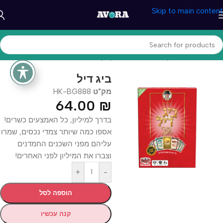
Skip to main content
עמוד הבית
/
משחקים וצעצעים
/
משחקי קופסא
ביג דיל
מק"ט
HK-BG888
64.00
₪
בדרך למיליון, כל האמצעים כשרים!
אספו כמה שיותר צמדי נכסים, שמרו
עליהם מפני השכנים החמדנים
וצברו את המיליון לפני האחרים!
+
-
הוספה לסל
קנה עכשיו