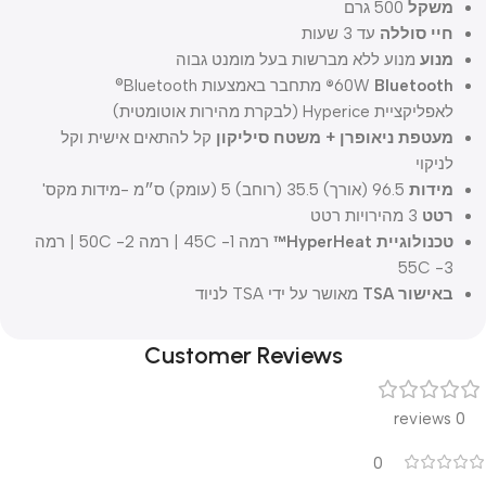
משקל
500 גרם
חיי סוללה
עד 3 שעות
מנוע
מנוע ללא מברשות בעל מומנט גבוה
Bluetooth®
60W
מתחבר באמצעות Bluetooth®
לאפליקציית Hyperice (לבקרת מהירות אוטומטית)
מעטפת ניאופרן + משטח סיליקון
קל להתאים אישית וקל
לניקוי
מידות
96.5 (אורך) 35.5 (רוחב) 5 (עומק) ס״מ -מידות מקס'
ר
טט
3 מהירויות רטט
טכנולוגיית HyperHeat™
רמה 1- 45C | רמה 2- 50C | רמה
3- 55C
באישור TSA
מאושר על ידי TSA לניוד
Customer Reviews
0 reviews
0