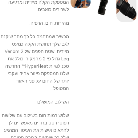
המספקת הקלה מיידית ומרגיעה
לשרירים כואבים.
מהירות. חום. הרפיה.
מכשיר שמתחמם כל כך מהר שיקנה
לגב שלך תחושת הקלה כמעט
מיידית. שטח הפנים של Venom 2
Leg גדול פי 2 מהמקור וכולל את
טכנולוגיית HyperHeat™ החדשה
שלנו המספקת פיזור אחיד ועקבי
יותר של החום על פני האזור
המטופל.
השילוב המושלם
שלוש רמות חום בשילוב עם שלושה
דפוסי רטט ברורים מאפשרים לך
להתאים אישית את העיסוי המרגיע
שלך כך שיתאים בצורה הטובה