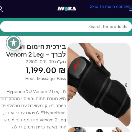
Skip to main content
עמוד הבית
/
בריאות ונוחות
/
מכשירי עיסוי
בירכית חימום ועיסוי
לברך – Venom 2 Leg
מק"ט
22100-001-00
1,199.00
₪
Heat. Massage. Bliss
ה- Venom 2 Leg של Hyperice
היא חגורת החום והעיסוי המתקדמת
ביותר בשוק. מעוצבת עם טכנולוגיית
HyperHeat™ לחימום עקבי ואחיד,
Venom 2 Leg מתחממת פי 6 מהר
יותר מאשר כרית חימום רגילה