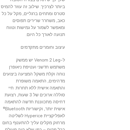
ביותר לצרכיך. שילוב זה עוזר להמיס
סטרס ומתחים ברגליים, מקל על כל
כאב, משחרר שרירים תפוסים
ומאפשר לשמור על גמישות וטווח
תנועה לאורך כל היום.
עיצוב וחומרים מתקדמים
ל-Venom 2 Leg יש ממשק
משתמש חדשני ועטיפת ניאופרן
נוחה וקלת משקל המציעה ביצועים
מדהימים, התאמה משופרת
והתאמה אישית ללא תחרות. חיי
סוללה ארוכים של 3 שעות, רצועת
דחיסה מתכווננת חדשה להתאמה
אישית יותר, וקישוריות Bluetooth®
לאפליקציית Hyperice לשליטה
מרחוק מקלים עליך להתעטף בחום
בכל מקום – כמו שלא היה מעולם.