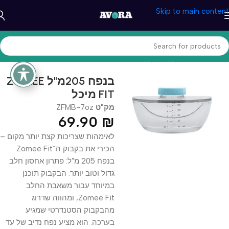
Skip to main content
עמוד הבית
/
תינוקות והנקה
בנפח 205מ"ל ZOMEE
FIT מיכל
מק"ט
ZFMB-7oz
69.90
₪
לאימהות שצריכות קצת יותר מקום –
הכירי את בקבוק ה־Zomee Fit
בנפח 205 מ"ל: פתרון אחסון חלב
גדול וטוב יותר. הבקבוק תוכנן
במיוחד עבור משאבת החלב
Zomee Fit, ומהווה שדרוג
מהבקבוק הסטנדרטי שמגיע
בערכה. הוא מציע נפח נדיב של עד