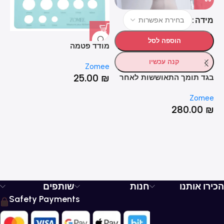
מידה
הוספה לסל
מודד פטמה
די
2
קנה עכשיו
ee
Zomee
₪
25.00
₪
בגד תומך התאוששות לאחר
לידה (ניתוח קיסרי ולידה
Zomee
טבעית)
280.00
₪
הכירו אותנו
חנות
שותפים
Safety Payments