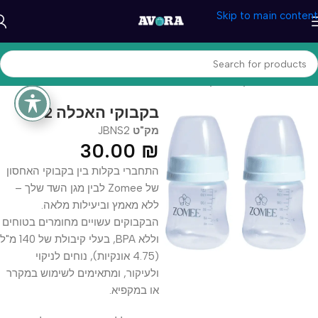
Skip to main content
עמוד הבית
/
תינוקות והנקה
בקבוקי האכלה 2
מק"ט
JBNS2
30.00
₪
התחברי בקלות בין בקבוקי האחסון
של Zomee לבין מגן השד שלך –
ללא מאמץ וביעילות מלאה.
הבקבוקים עשויים מחומרים בטוחים
וללא BPA, בעלי קיבולת של 140 מ"ל
(4.75 אונקיות), נוחים לניקוי
ולעיקור, ומתאימים לשימוש במקרר
או במקפיא.