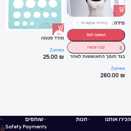
מידה
הוספה לסל
מודד פטמה
שק
קנה עכשיו
ee
Zomee
₪
25.00
₪
בגד תומך התאוששות לאחר
לידה (ניתוח קיסרי ולידה
Zomee
טבעית)
280.00
₪
הכירו אותנו
חנות
שותפים
Safety Payments