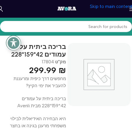
Skip to main content
עמוד הבית
/
כללי
בריכה ביתית על
עמודים 42*159*228
מק"ט
17804
299.99
₪
מחפשים דרך כיפית ומרעננת
להעביר את ימי הקיץ?
בריכה ביתית על עמודים
42*159*228 מבית Avenli
היא הבחירה האידיאלית לבילוי
משפחתי מרענן בגינה או בחצר