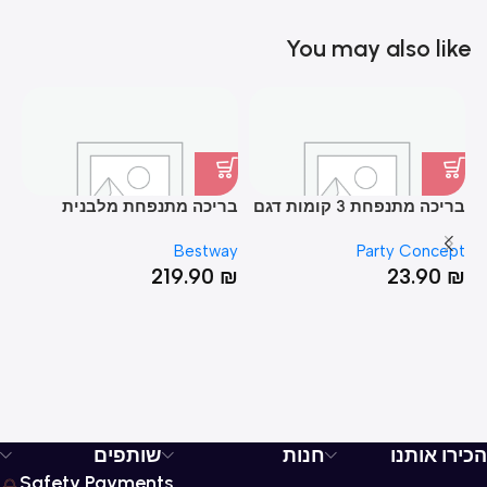
You may also like
בריכה מתנפחת 3 קומות דגם
בריכה מתנפחת מלבנית
בר
גלידה עם 25*76
מבית 54009 BESTWAY
EX
Bestway
Party Concept
מידות 3.5X1.83X56
00
₪
219.90
₪
23.90
₪
הכירו אותנו
חנות
שותפים
Safety Payments