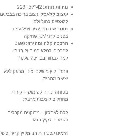
מידות נוחת:
42*159*228
עיצוב קלאסי:
עיצוב בריכה בצבעים
קלאסיים כחול ולבן
חומר איכותי:
עשוי ויניל עמיד
בפנים קרני UV ושחיקה
הרכבה קלה ומהירה:
פשוט
להרכיב, למלא במים וליהנות!
למה לבחור בבריכה שלנו?
פתרון קיץ מושלם! צינון מרענן ללא
יציאה מהבית,
בטוחה ונוחה לשימוש – קירות
מחוזקים ליציבות מרבית
קלה לאחסון – מרוקנים מקפלים
ושומרים לקיץ הבא!
הזמינו עכשיו ותיהנו מקיץ קריר, כיפי