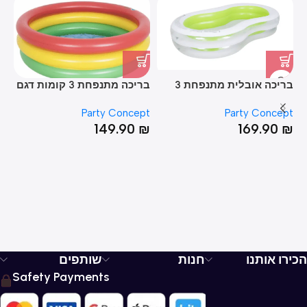
בריכה אובלית מתנפחת 3
בריכה מתנפחת 3 קומות דגם
בר
קומות 47*140*240
גלידה עם תחתית מתנפחת
דינ
pt
Party Concept
Party Concept
46*168
₪
149.90
₪
169.90
₪
הכירו אותנו
חנות
שותפים
Safety Payments