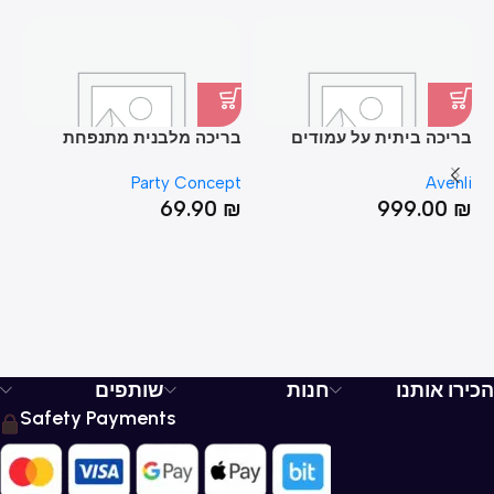
בריכה ביתית על עמודים
בריכה מלבנית מתנפחת
בר
80*200*394
25*103*163 עם תחתית
EX
Party Concept
Avenli
מתנפחת
00
₪
69.90
₪
999.00
₪
הכירו אותנו
חנות
שותפים
Safety Payments