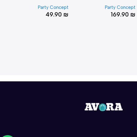
אחיזה
ncept
Party Concept
Party Conc
90
₪
49.90
₪
169.9