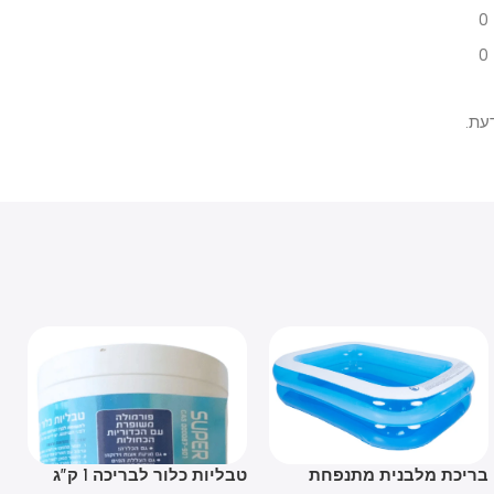
כת מלבנית מתנפחת
טבליות כלור לבריכה 1 ק”ג
רשת ל