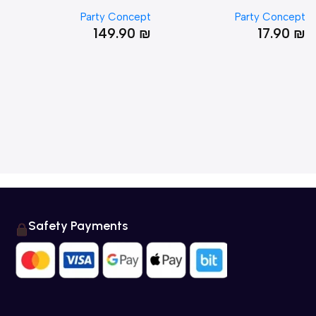
12.5*61 עם תחתית מאוירת
47*148*228
50*175*262
ept
Party Concept
Party Conce
יות
0
₪
149.90
₪
17.90
Safety Payments