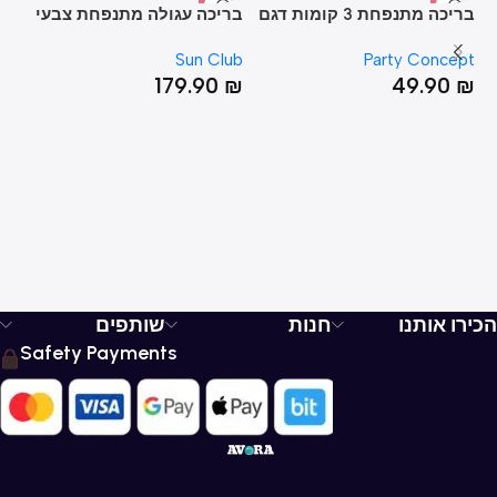
בריכה מתנפחת 3 קומות דגם
בריכה עגולה מתנפחת צבעי
בר
גלידה עם תחתית מתנפחת
הקשת 42*187
דינ
pt
Sun Club
Party Concept
25*86
₪
179.90
₪
49.90
₪
הכירו אותנו
חנות
שותפים
Safety Payments