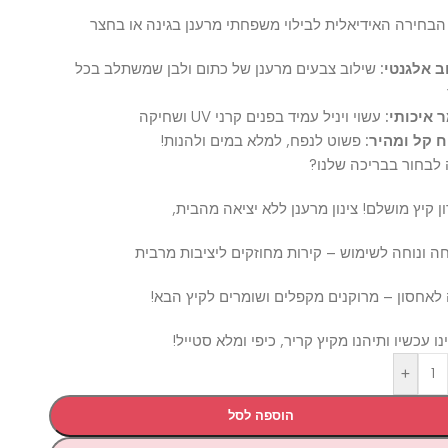
רה האידיאלית לבילוי משפחתי מרענן בגינה או בחצר
גנטי:
שילוב צבעים מרענן של כתום ולבן שמשתלב בכל
ותי:
עשוי ויניל עמיד בפנים קרני UV ושחיקה
ל ומהיר:
פשוט לנפח, למלא במים ולהנות!
ור בבריכה שלנו?
ץ מושלם! צינון מרענן ללא יציאה מהבית,
וחה לשימוש – קירות מחוזקים ליציבות מרבית
ון – מרוקנים מקפלים ושומרים לקיץ הבא!
שיו ותיהנו מקיץ קריר, כיפי ומלא סטייל!
+
הוספה לסל