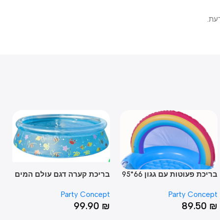
בריכת פעוטות עם גגון 66*95
בריכת קערה דגם עולם המים
כלורינטור 7
 קשת בענן
38*150
ncept
Party Concept
Party Conc
90
₪
99.90
₪
89.5