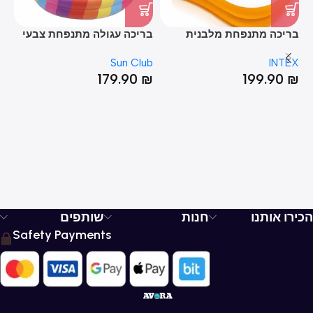
בריכה מתנפחת מלבנית
בריכה עגולה מתנפחת צבעי
בר
INTEX מידות 229X152X48
הקשת 42*187
דינ
pt
Sun Club
INTEX
₪
179.90
₪
199.90
₪
הכירו אותנו
חנות
שותפים
Safety Payments