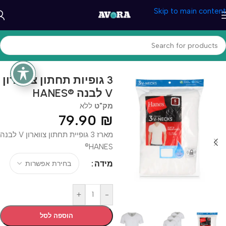
Skip to main content
עמוד הבית
/
הלבשה
/
הלבשה תחתונה
3 גופיות תחתון צווארון
V לבנה ®HANES
מק"ט
ללא
79.90
₪
מארז 3 גופיית תחתון צווארון V לבנה
HANES®
מידה
+
-
הוספה לסל