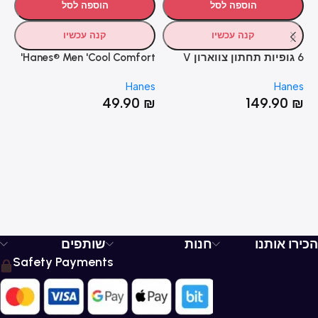
הוספה לסל
הוספה לסל
קנה עכשיו
קנה עכשיו
וצ
es
6 גופיות תחתון צווארון V
Hanes® Men 'Cool Comfort'
לבנה ®HANES
זוג תחתוני בוקסר
Hanes
Hanes
49.90
₪
149.90
₪
הכירו אותנו
חנות
שותפים
Safety Payments