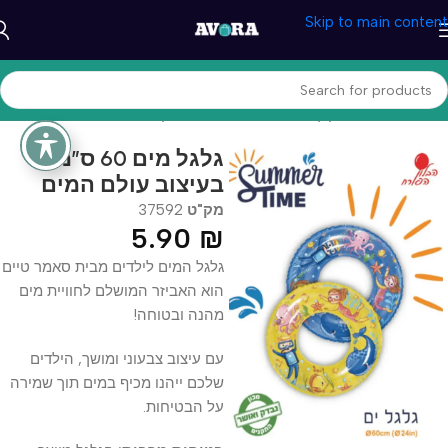
Skip to main content
עמוד הבית
/
מוצרי קיץ
/
אביזרי שחייה
/
גלגל ומזרן ים
גלגל מים 60 ס”מ
בעיצוב עולם המים
מק"ט
37592
5.90
₪
גלגל המים לילדים מבית סאמר טיים
הוא האביזר המושלם לחוויית מים
מהנה ובטוחה!
עם עיצוב צבעוני ומושך, הילדים
שלכם ייהנו מכיף במים תוך שמירה
על הבטיחות.