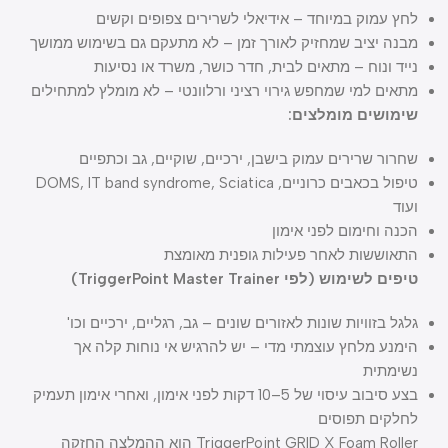
לחץ עמוק במיוחד – אידיאלי לשרירים צפופים וקשים
מבנה יציב שמחזיק לאורך זמן – לא מתעקם גם בשימוש ממושך
נייד ונוח – מתאים לבית, חדר כושר, משרד או נסיעות
מתאים למי שמחפש גירוי רציני ורלוונטי – לא מומלץ למתחילים
שימושים מומלצים:
שחרור שרירים עמוק בישבן, ירכיים, שוקיים, גב וכתפיים
טיפול בכאבים כרוניים, DOMS, IT band syndrome, Sciatica
ועוד
הכנה וחימום לפני אימון
התאוששות לאחר פעילות גופנית מאומצת
טיפים לשימוש (לפי TriggerPoint Master Trainer)
גלגל בזוויות שונות לאזורים שונים – גב, רגליים, ירכיים וכו'
הימנע מלחץ עוצמתי מדי – יש להרגיש אי נוחות קלה אך
נשימתית
בצע סיבוב עיסוי של 5–10 דקות לפני אימון, ואחרי אימון תעמיק
לחלקים תפוסים
TriggerPoint GRID X Foam Roller הוא ההמלצה החזקה