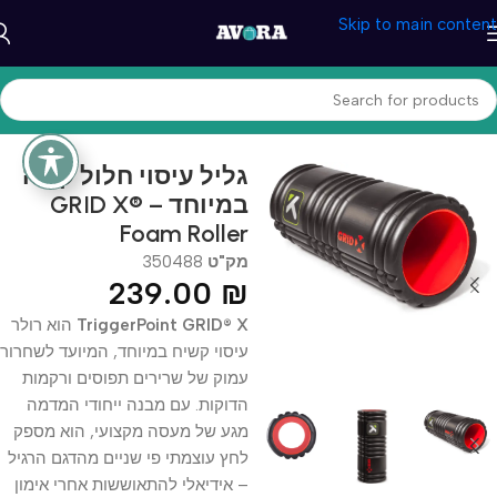
Skip to main content
עמוד הבית
/
ספורט וכושר
/
ציוד כושר וספורט
גליל עיסוי חלול קשה
במיוחד – GRID X®
Foam Roller
מק"ט
350488
239.00
₪
TriggerPoint GRID® X
הוא רולר
עיסוי קשיח במיוחד, המיועד לשחרור
עמוק של שרירים תפוסים ורקמות
הדוקות. עם מבנה ייחודי המדמה
מגע של מעסה מקצועי, הוא מספק
לחץ עוצמתי פי שניים מהדגם הרגיל
– אידיאלי להתאוששות אחרי אימון