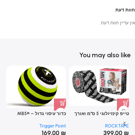
חוות דעת
אין עדיין חוות דעת.
You may also like
טייפ קינזיולוגי 5 ס"מ ואורך
כדור עיסוי גדול – MB5®
כדו
32 מטר – RT BULK REG
Massage Ball
PE
Trigger Point
ROCKTAPE
LOGOBLACK
₪
169.00
₪
399.00
₪