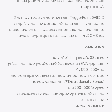
הגליל הקשיח ביותר מסדרת GRID, עם לחץ עמוק במיוחד
לשחרור רקמות
TriggerPoint GRID X הוא רולר עיסוי מקצועי, הקשיח פי 2
מהדגם המקורי. הוא מיועד למי שמחפש לחץ עמוק לרקמות
נפוחות, שיפור גמישות והפחתת כאב בשרירים תפוסים ומצבים
כמו DOMS, אזורים כמו ישבן, גב תחתון, שוקיים וכתפיים
מפרט טכני:
מידות 33 ס"מ אורך × 14 ס"מ קוטר
חומר קצף EVA רב‑צפיפות על ליבת פלסטיק קשה, עמיד בלחץ
עד ~250–550 ק"ג
מבנה פני השטח שטחים שטוחים, רצועות גלי ונקודות צפופות
(Distrodensity Zones™) המדמות מגע מעסה
משקל כ־600–700 גרם
עמידות למים וזיעה קל לניקוי, עמיד בפעילות אינטנסיבית
אחריות שנה יצרן
יתרונות מרכזיים: