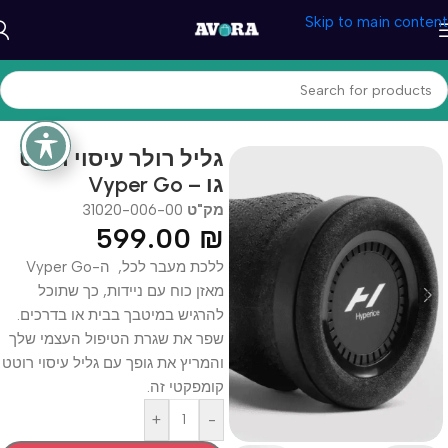
Skip to main content
עמוד הבית
/
בריאות ונוחות
/
מכשירי עיסוי
גליל רולר עיסוי רוטט
גו – Vyper Go
מק"ט
31020-006-00
599.00
₪
ללכת מעבר לכל, ה-Vyper Go
מאזן כוח עם ניידות, כך שתוכל
להרגיש במיטבך בבית או בדרכים.
שפר את שגרת הטיפול העצמי שלך
והמריץ את גופך עם גליל עיסוי רוטט
קומפקטי זה.
+
-