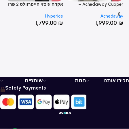
Achedaway Cupper –
אקדח עיסוי הייפרוולט 2 פרו
כד
מערכת חכמה לטיפול בכוסות
– Hypervolt 2 Pro
LL
nt
Hyperice
Achedaway
רוח ועיסוי עמוק (זוג)
₪
1,799.00
₪
1,999.00
₪
הכירו אותנו
חנות
שותפים
Safety Payments