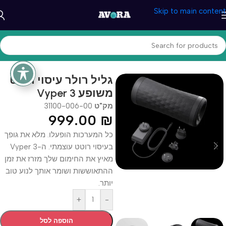
Skip to main content
עמוד הבית
/
בריאות ונוחות
/
מכשירי עיסוי
גליל רולר עיסוי רוטט
משופע Vyper 3
מק"ט
31100-006-00
999.00
₪
כל המערכות הופעלו. מלא את גופך
בעיסוי רוטט עוצמתי. ה-Vyper 3
מאיץ את החימום שלך מזרז את זמן
ההתאוששות ושומר אותך לנוע טוב
יותר.
+
-
הוספה לסל