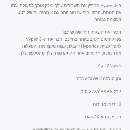
ה-Vyper 3 ממריץ את השרירים שלך ומכין אותך לפעולה. עסו
את המתח, הרפו והרגישו טוב יותר עם 3 מהירויות של רטט
בעוצמה גבוהה.
הכירו את השגרה החדשה שלכם
צפו לחימום הטוב ביותר בחייכם. חבר את ה-Vyper 3
לאפליקציית Hyperice לקבלת עצות מקצועיות, הפעלות
מודרכות וכדי לעקוב אחר ההתקדמות שלך מהטלפון שלך.
משקל 1.2 ק"ג
זמן סוללה 2 שעות עבודה
גודל 27X9.9X9.9 ס"מ
3 דרגות מהירות
הספק מנוע 34 וואט
התממשקות ®Bluetooth לאפליקציית HYPERICE