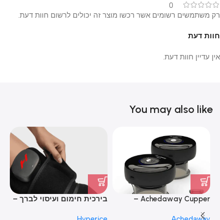
0
רק משתמשים רשומים אשר רכשו מוצר זה יכולים לרשום חוות דעת.
חוות דעת
אין עדיין חוות דעת.
You may also like
Achedaway Cupper –
בירכית חימום ועיסוי לברך –
גל
מערכת חכמה לטיפול בכוסות
Venom 2 Leg
Go
ce
Hyperice
Achedaway
רוח ועיסוי עמוק (זוג)