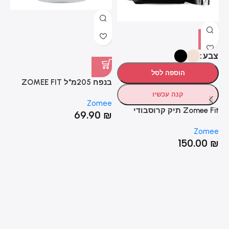
צבע
הוספה לסל
בנפח 205מ"ל ZOMEE FIT
בק
מיכל
קנה עכשיו
ee
Zomee
Zomee Fit תיק קרוסבודי
₪
69.90
₪
Zomee
150.00
₪