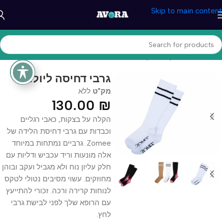
Skip to main content
עמוד הבית
/
תינוקות והנקה
גרבי דחיסה ליולדות
מק"ט
ללא
130.00
₪
הקלה על בצקות, כאבי רגליים
וכבדות עם גרבי דחיסת הלידה של
Zomee. גרביים נמתחות במיוחד
אלה מונעות וריד עכביש ודליות עם
חלק עליון נוח ולא מגביל ועקב ובוהן
מחוזקים. עשוי מסיבים נטולי לטקס
לנוחות קרירה ורכה. זכורי להתייעץ
עם הרופא שלך לפני לבישת גרבי
לחץ.