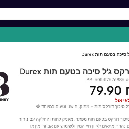
 בטעם תות Durex
 ג'ל סיכה בטעם תות Durex
BB-50114175768
79.9
זל
יכוך דורקס תות – מתוק, חושני וטעים במיוחד 🍓
ך דורקס בטעם תות מפתה, מעניק לחות והחלקה עם ניחוח
ר. מתאים לגיוון חיי המין ולשימוש עם אביזרי מין או