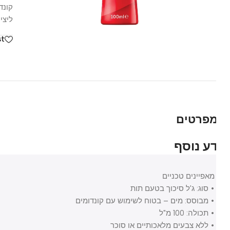
קונדומים
ליצירת ח
hlist
פרטים
ע נוסף
רי בית
כלי עבודה וצבע
 ומרפסת
כלי עבודה
מאפיינים טכניים
י חשמל
ספריי צבע
• סוג: ג'ל סיכוך בטעם תות
• מבוסס: מים – בטוח לשימוש עם קונדומים
ן ותחזוקה
• תכולה: 100 מ"ל
 ואבזור הבית
• ללא צבעים מלאכותיים או סוכר