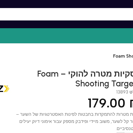
דסקיות מטרה להוקי – Foam
Shooting Tar
138
179.0
רות להתמקדות בחבטות לפינות האסטרטגיות של השער –
 לשער, משוב מיידי ופידבק מספק עבור אימוני דיוק יעילים
יים.