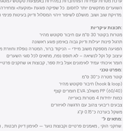
ערכת מטרות עמידות המתחברות במהירות באמצעות סקוטש למסגרת השער
השוערים מתקשים יותר לחסום. כל שפיקה פוגעת «מוקעת» ומחזירה משוב 
מדויקת שוב ושוב. מושלם לשיפור זיהוי המסלול ודיוק בעיטות פנימי וחיצוני.
תכונות עיקריות:
מטרות בקוטר 30 ס"מ עם חיבור סקוטש מהיר
תרגול פינות יעילות ודיוק גבוה באימון פוגע ראשונה
הפגיעה מספקת משוב מיידי – הניקוד ברור, המטרה נופלת וחוזרת ממקו
עיצוב קל וקל לנשיאה – לא תופס נפח, מתאים לכל סוגי השערים
חומר איכותי עמיד לאימונים אצל בית ספר, קבוצות או שחקנים פרטיים
מפרט טכני:
קוטר מטרה כ־30 ס"מ
חיבור סקוטש מהיר (hook & loop)
חומרים קצף EVA משולב PP (60/40)
כמות יחידות 4 מטרות באריזה
צבעים ריבועי צהוב עם הדגשה לאיזורים
משקל בערכה כ־0.15 ק"ג
מתאים ל־:
שחקני הוקי , מאמנים פרטיים וקבוצות נוער — לאימון דיוק חבטות , ושיפור יכולת כיוונו מיידי לפינות הפחות זמינות בשער.