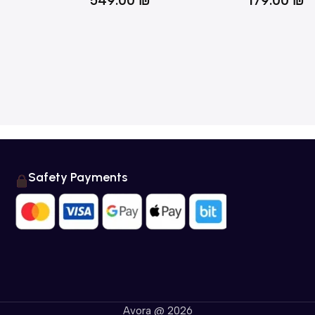
549.00
₪
179.00
Safety Payments
Avora @ 2026