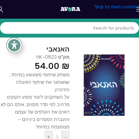
Skip to main content
עמוד הבית
/
משחקים וצעצעים
/
משחקי קופסא
האנאבי
מק"ט
HK-OR23
54.00
₪
משחק שיתופי משעשע במיוחד,
שמאתגר את שיתוף הפעולה
והזיכרון.
על השחקנים ליצור מופע זיקוקים
מרהיב לפי סדר מסוים, אולם הם לא
רואים את הקלפים של עצמם
והעברת המסרים ביניהם –
מצומצמת במיוחד.
+
-