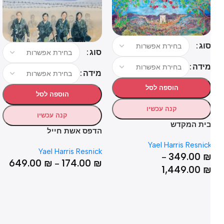
וג
סוג
סו
ידה
מידה
מי
הוספה לסל
הוספה לסל
קנה עכשיו
קנה עכשיו
ית המקדש
הדפס אשת חייל
הד
Yael Harris Resnic
ck
Yael Harris Resnick
349.00
–
₪
649.00
₪
174.00
₪
–
1,449.00