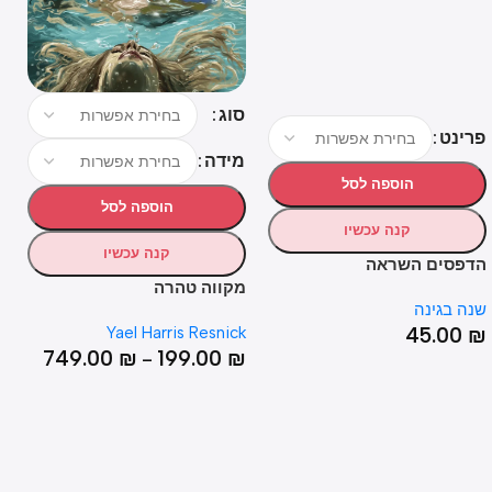
סוג
נט
דגם 
מידה
הוספה לסל
הוספה לסל
קנה עכשיו
קנה עכשיו
סים השראה
פוסטר
מקווה טהרה
בגינה
שנה ב
00
₪
Yael Harris Resnick
45.0
749.00
₪
199.00
₪
–