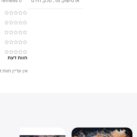
ארטישוק
,
גזר
,
סלק
,
תירס
0 reviews
0
0
0
0
0
חוות דעת
אין עדיין חוות דעת.