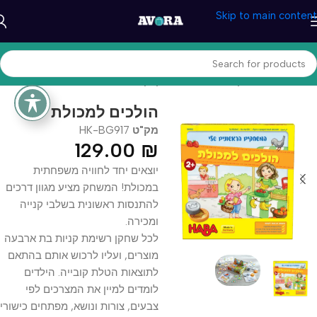
Skip to main content
עמוד הבית
/
משחקים וצעצעים
/
משחקי קופסא
הולכים למכולת
מק"ט
HK-BG917
129.00
₪
יוצאים יחד לחוויה משפחתית
במכולת! המשחק מציע מגוון דרכים
להתנסות ראשונית בשלבי קנייה
ומכירה.
לכל שחקן רשימת קניות בת ארבעה
מוצרים, ועליו לרכוש אותם בהתאם
לתוצאות הטלת קובייה. הילדים
לומדים למיין את המצרכים לפי
צבעים, צורות ונושא, מפתחים כישורי