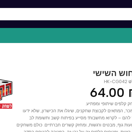
 השישי
HK-CG0
64.0
ים שיתופי ומפתיע.
המתאים לקבוצת שחקנים, שיגלו את הכישרון, שלא ידעו
 – לקרוא מחשבות! מסייע בפיתוח קשב ותשומת לב
גוף, מבטים ורגשות, ומחזק קשרים חברתיים. כולם משחקים
ות, ומניחים קלפים זה על גבי זה, במטרה להניחם בסדר