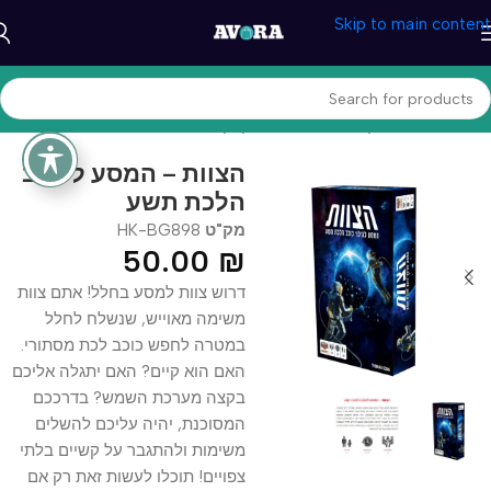
Skip to main content
עמוד הבית
/
משחקים וצעצעים
/
משחקי קופסא
הצוות – המסע לכוכב
הלכת תשע
מק"ט
HK-BG898
50.00
₪
דרוש צוות למסע בחלל! אתם צוות
משימה מאוייש, שנשלח לחלל
במטרה לחפש כוכב לכת מסתורי.
האם הוא קיים? האם יתגלה אליכם
בקצה מערכת השמש? בדרככם
המסוכנת, יהיה עליכם להשלים
משימות ולהתגבר על קשיים בלתי
צפויים! תוכלו לעשות זאת רק אם