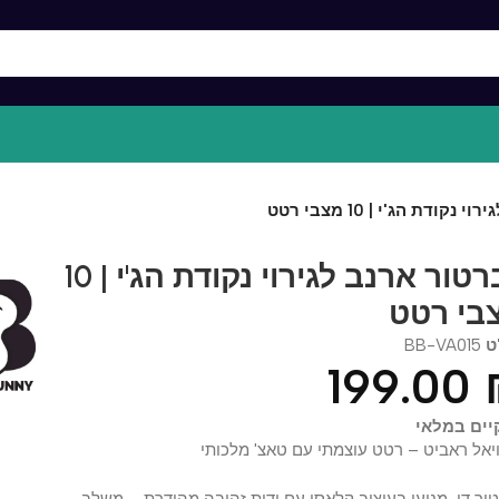
הג'י | 10 מצבי רטט
ויברטור ארנב לגירוי נקודת הג'י | 10
 רטט
BB-VA0
199.0
במלאי
ראביט – רטט עוצמתי עם טאצ' מלכותי
דו-מנועי בעיצוב קלאסי עם ידית זהובה מהודרת – משלב