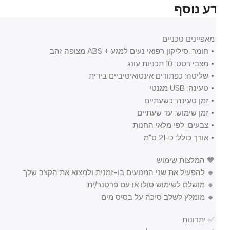
ע נוסף
מאפיינים טכניים
• חומר: סיליקון רפואי נעים למגע + ABS מצופה זהב
• מצבי רטט: 10 תכניות עונג
• שליטה: כפתורים אינטואיטיביים בידית
• טעינה: USB מגנטי
• זמן טעינה: כשעתיים
• זמן שימוש: עד שעתיים
• צבעים: לפי מלאי החנות
• אורך כולל: כ-21 ס"מ
🧡 המלצות שימוש
🔸 להפעיל את שני המנועים בו-זמנית ולמצוא את הקצב שלך
🔸 מושלם לשימוש סולו או עם פרטנר/ית
🔸 מומלץ לשלב סיכה על בסיס מים
✅ יתרונות