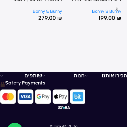
נקודת G לנשים עם 10 מצבי
רטט
מס
ny
Bonny & Bunny
Bonny & Bunny
רטט
₪
279.00
₪
199.00
₪
הכירו אותנו
חנות
שותפים
Safety Payments
Avora @ 2026