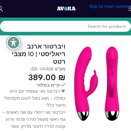
Skip to main content
עמוד הבית
/
בריאות ונוחות
/
בריאות מינית
/
ויברטורים ועוד
ויברטור ארנב
ריאליסטי | 10 מצבי
רטט
מק"ט
BB-VA488-
389.00
₪
קיים במלאי
💗 ויברטור זוגי עוצמתי עם זרוע
כפולה – מגע כפול לעונג מקסימלי
תיאור כללי
ויברטור זוגי ייחודי עם שני ראשים –
גוף ראשי מעוגל לגירוי פנימי וזרוע
קטנה לגירוי חיצוני מדויק. עשוי