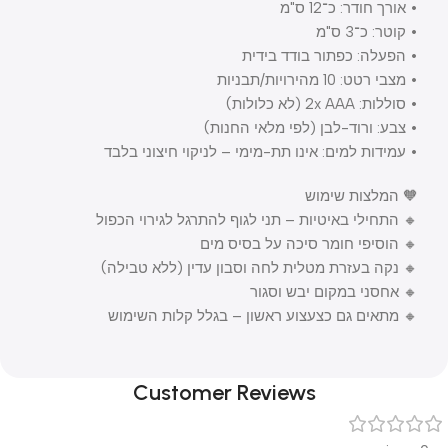
• אורך חודר: כ־12 ס"מ
• קוטר: כ־3 ס"מ
• הפעלה: כפתור בודד בידית
• מצבי רטט: 10 מהירויות/תבניות
• סוללות: 2x AAA (לא כלולות)
• צבע: ורוד-לבן (לפי מלאי החנות)
• עמידות למים: אינו תת-מימי – לניקוי חיצוני בלבד
🧡 המלצות שימוש
🔸 התחילי באיטיות – תני לגוף להתרגל לגירוי הכפול
🔸 הוסיפי חומר סיכה על בסיס מים
🔸 נקה בעזרת מטלית לחה וסבון עדין (ללא טבילה)
🔸 אחסני במקום יבש וסגור
🔸 מתאים גם כצעצוע ראשון – בגלל קלות השימוש
Customer Reviews