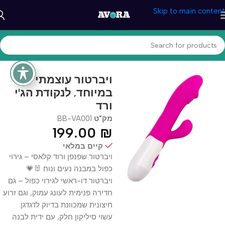
Skip to main content
עמוד הבית
/
בריאות ונוחות
/
בריאות מינית
/
ויברטורים ועוד
ויברטור עוצמתי
במיוחד, לנקודת הג'י
ורד
מק"ט
BB-VA001
199.00
₪
קיים במלאי
ויברטור שפנפן ורוד קלאסי – גירוי
כפול במבנה נעים ונוח 🐰💗
ויברטור דו-ראשי לגירוי כפול – גם
חדירה פנימית לעונג עמוק, וגם זרוע
חיצונית שמכוונת בדיוק לדגדגן.
עשוי סיליקון חלק, עם ידית לבנה