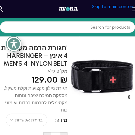
Skip to main content
עמוד הבית
/
ספורט וכושר
/
משקולות ואביזרים
'חגורת הרמה מקצועית
4 אינץ – HARBINGER
MEN’S 4" NYLON BELT
מק"ט
ללא
129.00
₪
חגורת ניילון מקצועית וקלת משקל,
מספקת תמיכה יציבה ונוחות
מקסימלית להרמות כבדות ואימוני
כוח
מידה