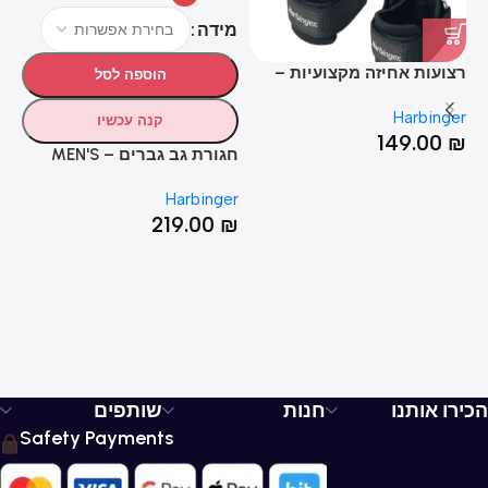
מידה
מ
רצועות אחיזה מקצועיות –
הוספה לסל
BIG GRIP PRO LIFTING
Harbinger
STRAPS
קנה עכשיו
149.00
₪
חגורת גב גברים – MEN'S
כפ
HEXCORE BELT
er
Harbinger
EX
₪
219.00
₪
הכירו אותנו
חנות
שותפים
Safety Payments