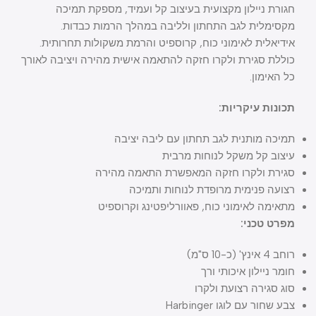
חגורת ניילון מקצועית בעיצוב קל ועמיד, מספקת תמיכה
מקסימלית לגב התחתון ולליבה במהלך הרמות כבדות.
אידיאלית לאימוני כוח, קרוספיט והרמת משקולות תחרותית.
כוללת סגירת ולקרו חזקה להתאמה אישית מהירה ויציבה לאורך
כל האימון.
תכונות עיקריות:
תמיכה מותנית לגב תחתון עם ליבה יציבה
עיצוב קל משקל לנוחות מרבית
סגירת ולקרו חזקה המאפשרת התאמה מהירה
רצועה פנימית מרופדת לנוחות ותמיכה
מתאימה לאימוני כוח, פאוורליפטינג וקרוספיט
מפרט טכני:
רוחב 4 אינץ' (כ-10 ס"מ)
חומר ניילון איכותי ורך
סוג סגירה רצועת ולקרו
צבע שחור עם לוגו Harbinger