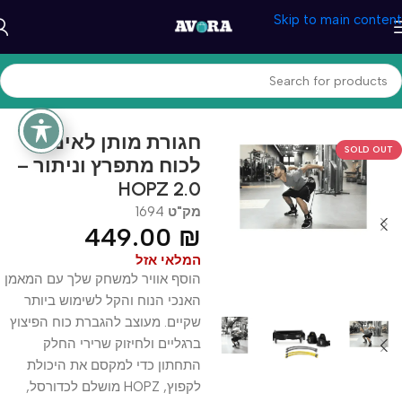
Skip to main content
עמוד הבית
/
ספורט וכושר
/
ציוד כושר וספורט
חגורת מותן לאימון
SOLD OUT
לכוח מתפרץ וניתור –
HOPZ 2.0
מק"ט
1694
449.00
₪
המלאי אזל
הוסף אוויר למשחק שלך עם המאמן
האנכי הנוח והקל לשימוש ביותר
שקיים. מעוצב להגברת כוח הפיצוץ
ברגליים ולחיזוק שרירי החלק
התחתון כדי למקסם את היכולת
לקפוץ, HOPZ מושלם לכדורסל,