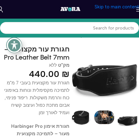
Skip to main content
עמוד הבית
/
ספורט וכושר
/
משקולות ואביזרים
חגורת עור מקצועית –
Pro Leather Belt 7mm
מק"ט
ללא
440.00
₪
חגורת עור מקצועית בעובי 7 מ"מ
לתמיכה מקסימלית ונוחות באימוני
כוח והרמת משקולות. ריפוד פנימי,
אבזם מתכת כפול ועיצוב קשיח
ועמיד לאורך זמן.
חגורת אימון Harbinger Pro
מעור – לתמיכה מקצועית