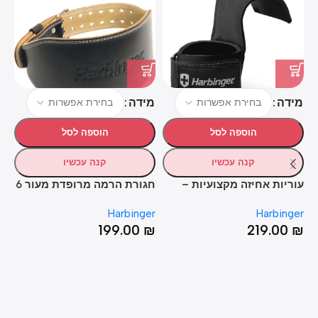
צ
מידה
מידה
מ
הוספה לסל
הוספה לסל
קנה עכשיו
קנה עכשיו
עוריות אחיזה מקצועיות –
חגורת הרמה מרופדת מעור 6
כפ
Harbinger Pro Lifting Grips
אינץ' (15ס"מ) – HARBINGER
Harbinger
Harbinger
PADDED LEATHER BELT 6
er
EX
199.00
₪
219.00
₪
₪